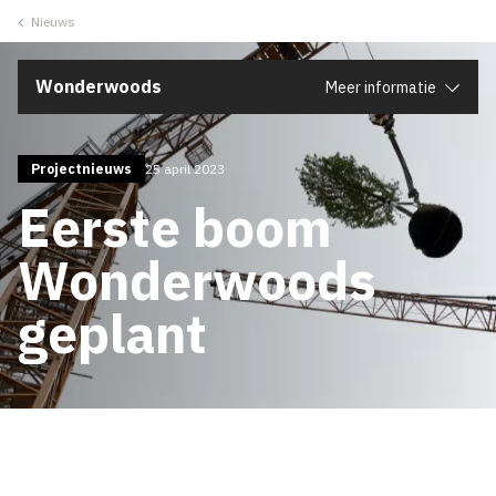
Nieuws
Sluiten
Wonderwoods
Meer informatie
Projectnieuws
25 april 2023
Eerste boom
Wonderwoods
geplant