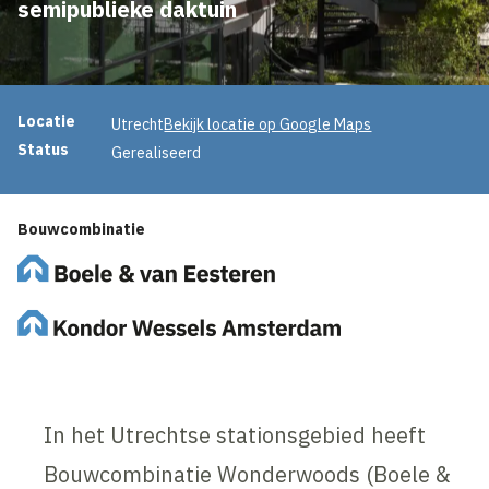
semipublieke daktuin
Projectinformatie
Locatie
Utrecht
Bekijk locatie op Google Maps
Status
Gerealiseerd
Bouwcombinatie
In het Utrechtse stationsgebied heeft
Bouwcombinatie Wonderwoods (Boele &